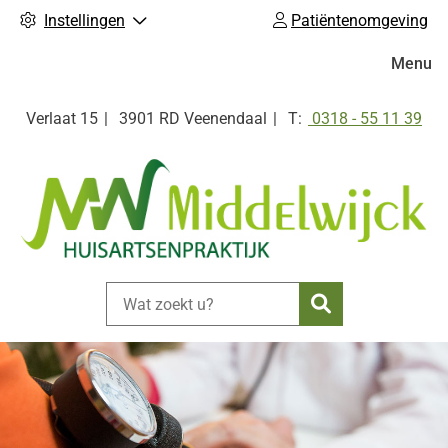
Instellingen
Patiëntenomgeving
Hoofdm
Menu
Tel:
Verlaat
15
3901 RD
Veenendaal
0318 - 55 11 39
Zoeken