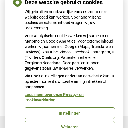
Deze website gebruikt cookies
www.patientenfederatie.nl
Wij gebruiken noodzakelijke cookies zodat deze
Helpt u bij het kiezen van de passende verzekering.
website goed kan werken. Voor analytische
cookies en externe inhoud vragen wij uw
www.dezorgnota.nl
toestemming.
Op deze website vindt u informatie over het betalen
Voor analytische cookies werken wij samen met
van ziekenhuiszorg.
Matomo en Google Analytics. Voor externe inhoud
werken wij samen met Google (Maps, Translate en
www.medicijnkosten.nl
Reviews), YouTube, Vimeo, Facebook, Instagram, X
Hier kunt u de kosten van medicijnen opzoeken
(Twitter), Qualizorg, Patiëntenvertellen en
ZorgkaartNederland. Deze partijen kunnen
De tarieven van het laboratorium van het Gelderse
gegevens zoals uw IP-adres verwerken.
Vallei ziekenhuis kunt u
hier
vinden:
Via Cookie-instellingen onderaan de website kunt u
op ieder moment uw toestemming intrekken of
aanpassen.
Lees meer over onze Privacy- en
Cookieverklaring.
Instellingen
Weigeren