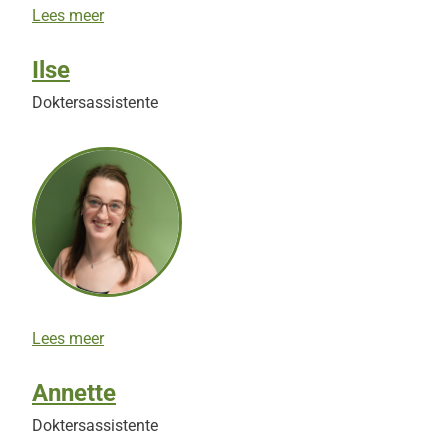
E
Lees meer
s
t
Ilse
h
e
Doktersassistente
r
I
Lees meer
l
s
Annette
e
Doktersassistente