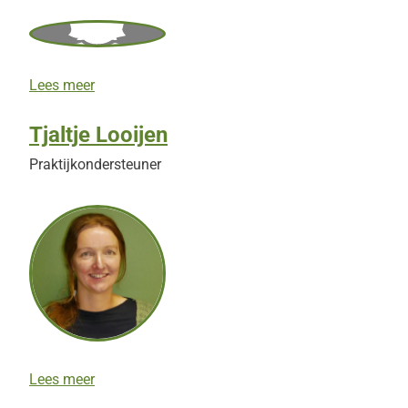
A
Lees meer
n
n
Tjaltje Looijen
e
t
Praktijkondersteuner
t
e
T
Lees meer
j