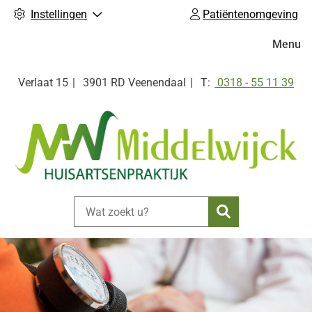
Instellingen
Patiëntenomgeving
Hoofdm
Menu
Tel:
Verlaat
15
3901 RD
Veenendaal
0318 - 55 11 39
Zoeken