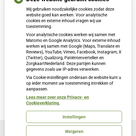
Praktijkmanager
c
h
Wij gebruiken noodzakelijke cookies zodat deze
o
website goed kan werken. Voor analytische
t
cookies en externe inhoud vragen wij uw
a
toestemming.
n
Voor analytische cookies werken wij samen met
u
Matomo en Google Analytics. Voor externe inhoud
s
werken wij samen met Google (Maps, Translate en
Reviews), YouTube, Vimeo, Facebook, Instagram, X
(Twitter), Qualizorg, Patiëntenvertellen en
ZorgkaartNederland. Deze partijen kunnen
gegevens zoals uw IP-adres verwerken.
W
Lees meer
Via Cookie-instellingen onderaan de website kunt u
i
op ieder moment uw toestemming intrekken of
l
aanpassen.
l
e
Lees meer over onze Privacy- en
m
Cookieverklaring.
i
e
Instellingen
n
v
a
Weigeren
n