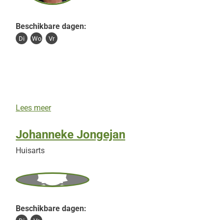
Beschikbare dagen:
Di
Wo
Vr
S
Lees meer
i
m
Johanneke Jongejan
o
n
Huisarts
e
v
a
n
d
e
Beschikbare dagen:
r
S