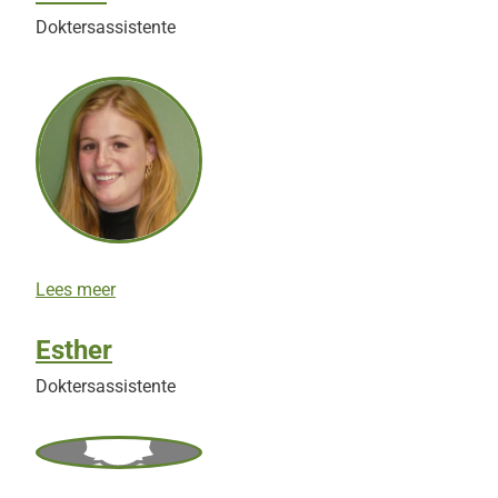
Doktersassistente
T
Lees meer
e
s
Esther
s
a
Doktersassistente