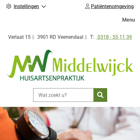
Instellingen
Patiëntenomgeving
Hoofdm
Menu
Tel:
Verlaat
15
3901 RD
Veenendaal
0318 - 55 11 39
Zoeken