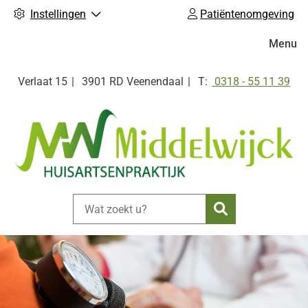
Instellingen
Patiëntenomgeving
Hoofdm
Menu
Tel:
Verlaat
15
3901 RD
Veenendaal
0318 - 55 11 39
Zoeken