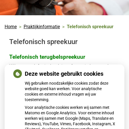
Home
Praktijkinformatie
Telefonisch spreekuur
Telefonisch spreekuur
Telefonisch terugbelspreekuur
Wilt u een telefonisch advies of een uitslag met de
huisarts bespreken, dan kunt u om een telefonisch
Deze website gebruikt cookies
consult vragen.
Wij gebruiken noodzakelijke cookies zodat deze
website goed kan werken. Voor analytische
Voor het aanvragen van een telefonisch consult
voor
cookies en externe inhoud vragen wij uw
dezelfde dag
kunt u het beste tussen
08.00 en 10.00
toestemming.
uur
bellen. De assistente plant dan een afspraak voor
Voor analytische cookies werken wij samen met
u in op het telefonische spreekuur van de huisarts.
Matomo en Google Analytics. Voor externe inhoud
werken wij samen met Google (Maps, Translate en
Uitslagen
Reviews), YouTube, Vimeo, Facebook, Instagram, X