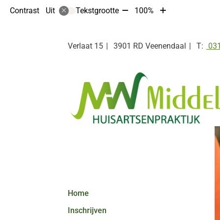
Tekst
Tekst
Contrast
Tekstgrootte
100%
Uit
verkleinen
vergroten
met
met
10%
10%
Tel:
Verlaat
15
3901 RD
Veenendaal
031
Hoofdmenu
Home
Inschrijven