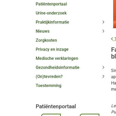
Patiëntenportaal
Urine-onderzoek
Praktijkinformatie
Praktij
Nieuws
subme
Nieuw
T
Zorgkosten
subme
F
Privacy en inzage
b
Medische verklaringen
Gezondheidsinformatie
Si
Gezond
(On)tevreden?
ap
subme
(On)te
Ha
Toestemming
subme
me
Patiëntenportaal
Le
Pu