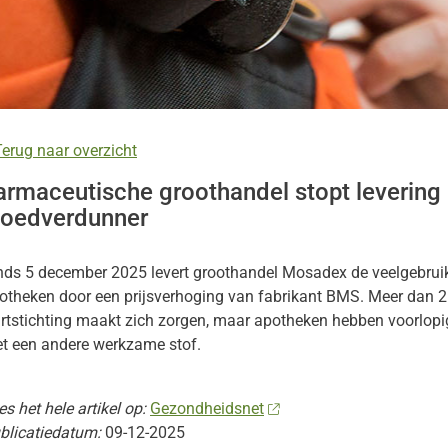
kinformatie
nu
s
erug naar overzicht
nu
armaceutische groothandel stopt levering
loedverdunner
nds 5 december 2025 levert groothandel Mosadex de veelgebruik
heidsinformatie
otheken door een prijsverhoging van fabrikant BMS. Meer dan 2
nu
vreden?
rtstichting maakt zich zorgen, maar apotheken hebben voorlopig 
nu
t een andere werkzame stof.
es het hele artikel op:
Gezondheidsnet
blicatiedatum:
09-12-2025