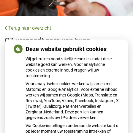
Terug naar overzicht
CZ vergoedt zorg van twee
gespecialiseerde revalidatieartsen niet
Deze website gebruikt cookies
meer
Wij gebruiken noodzakelijke cookies zodat deze
website goed kan werken. Voor analytische
cookies en externe inhoud vragen wij uw
Zorgverzekeraar CZ vergoedt sinds 2026 geen zorg meer
toestemming.
van twee gespecialiseerde solo-revalidatieartsen voor
Voor analytische cookies werken wij samen met
bindweefselziekten. Honderden patiënten zijn hierdoor
Matomo en Google Analytics. Voor externe inhoud
gedupeerd. Volgens patiëntenorganisaties is passende
werken wij samen met Google (Maps, Translate en
alternatieve zorg niet beschikbaar. Zij roepen op meldingen
Reviews), YouTube, Vimeo, Facebook, Instagram, X
(Twitter), Qualizorg, Patiëntenvertellen en
te doen bij de Nederlandse Zorgautoriteit.
ZorgkaartNederland. Deze partijen kunnen
gegevens zoals uw IP-adres verwerken.
Via Cookie-instellingen onderaan de website kunt u
Lees het hele artikel op:
Nationale zorggids
op ieder moment uw toestemming intrekken of