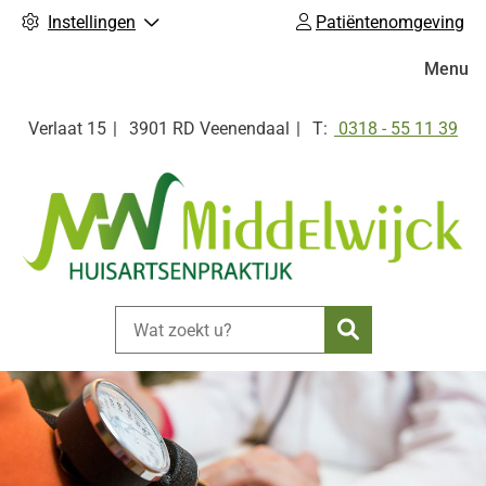
Instellingen
Patiëntenomgeving
Hoofdm
Menu
Tel:
Verlaat
15
3901 RD
Veenendaal
0318 - 55 11 39
Zoeken