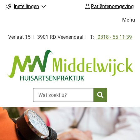
Instellingen
Patiëntenomgeving
Hoofdm
Menu
Tel:
Verlaat
15
3901 RD
Veenendaal
0318 - 55 11 39
Zoeken