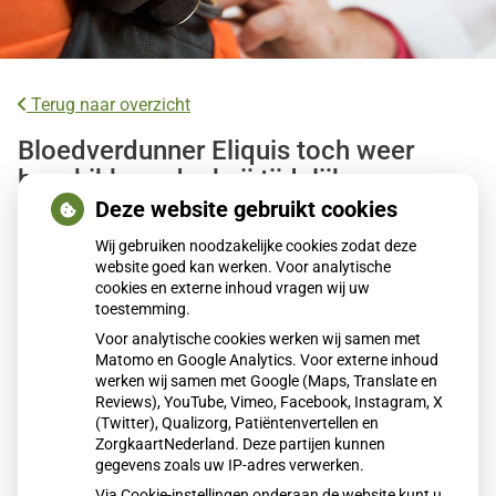
Terug naar overzicht
Bloedverdunner Eliquis toch weer
beschikbaar dankzij tijdelijke
afspraken
Deze website gebruikt cookies
Wij gebruiken noodzakelijke cookies zodat deze
Bloedverdunner Eliquis is sinds 18 december 2025 weer
website goed kan werken. Voor analytische
cookies en externe inhoud vragen wij uw
leverbaar aan apotheken dankzij tijdelijke afspraken
toestemming.
tussen groothandel Mosadex en fabrikant BMS. De eerdere
Voor analytische cookies werken wij samen met
stop volgde op een prijsconflict. Door het akkoord hoeven
Matomo en Google Analytics. Voor externe inhoud
ruim 260.000 patiënten voorlopig niet over te stappen op
werken wij samen met Google (Maps, Translate en
een ander middel. De partijen werken aan een structurele
Reviews), YouTube, Vimeo, Facebook, Instagram, X
(Twitter), Qualizorg, Patiëntenvertellen en
oplossing.
ZorgkaartNederland. Deze partijen kunnen
gegevens zoals uw IP-adres verwerken.
Via Cookie-instellingen onderaan de website kunt u