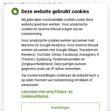
ziekte geeft ook veel onzekerheid.
Deze website gebruikt cookies
Ik zal het huisarts zijn missen. Maar vooral ook mijn
patiënten, zal ik missen. Gelukkig kan ik nog wel genieten
Wij gebruiken noodzakelijke cookies zodat deze
website goed kan werken. Voor analytische
van vele mooie dingen in dit leven. De tijd die mij nog
cookies en externe inhoud vragen wij uw
gegeven is, wil ik graag doorbrengen met mijn man en
toestemming.
dierbaren.
Voor analytische cookies werken wij samen met
Matomo en Google Analytics. Voor externe inhoud
Ik wens u allen, alle goeds en gezondheid voor de
werken wij samen met Google (Maps, Translate en
toekomst.
Reviews), YouTube, Vimeo, Facebook, Instagram, X
(Twitter), Qualizorg, Patiëntenvertellen en
Met vriendelijke groet,
ZorgkaartNederland. Deze partijen kunnen
gegevens zoals uw IP-adres verwerken.
Talitha Prinsen, huisarts
Via Cookie-instellingen onderaan de website kunt u
op ieder moment uw toestemming intrekken of
Publicatiedatum:
21-05-2024
aanpassen.
Lees meer over onze Privacy- en
Cookieverklaring.
Instellingen