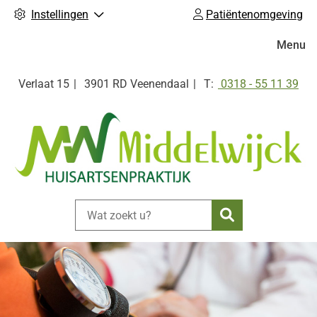
Instellingen
Patiëntenomgeving
Hoofdm
Menu
Tel:
Verlaat
15
3901 RD
Veenendaal
0318 - 55 11 39
Zoeken